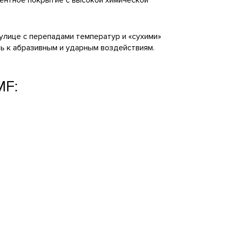
ментное покрытие с высокой химической
улице с перепадами температур и «сухими»
ь к абразивным и ударным воздействиям.
MF: