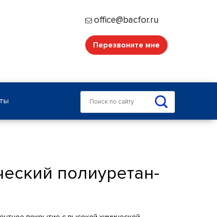
office@bacfor.ru
Перезвоните мне
кты
еский полиуретан-