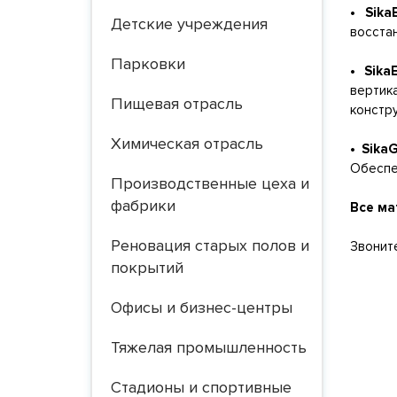
• Sik
Детские учреждения
восста
Парковки
• Sik
вертик
Пищевая отрасль
констру
Химическая отрасль
• Sika
Обеспе
Производственные цеха и
фабрики
Все ма
Реновация старых полов и
Звоните
покрытий
Офисы и бизнес-центры
Тяжелая промышленность
Стадионы и спортивные