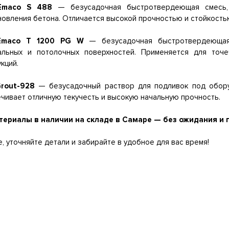
aEmaco S 488
— безусадочная быстротвердеющая смесь, 
новления бетона. Отличается высокой прочностью и стойкость
aEmaco T 1200 PG W
— безусадочная быстротвердеющая 
альных и потолочных поверхностей. Применяется для точ
кций.
Grout-928
— безусадочный раствор для подливок под оборуд
чивает отличную текучесть и высокую начальную прочность.
териалы в наличии на складе в Самаре — без ожидания и 
, уточняйте детали и забирайте в удобное для вас время!