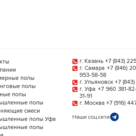
г. Казань
+7 (843) 22
кты
г. Самара
+7 (846) 2
пании
953-58-58
мерные полы
г. Ульяновск
+7 (843
нговые полы
г. Уфа
+7 960 381-82
ные полы
31-91
ышленные полы
г. Москва
+7 (916) 44
чняющие смеси
Наши соц.сети:
ышленные полы Уфа
ышленные полы
ра