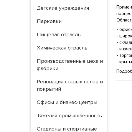
Примен
Детские учреждения
процес
Област
Парковки
- офис
Пищевая отрасль
- широ
- склад
Химическая отрасль
- инже
- торг
Производственные цеха и
- крыт
фабрики
Подроб
Реновация старых полов и
покрытий
Офисы и бизнес-центры
Тяжелая промышленность
Стадионы и спортивные