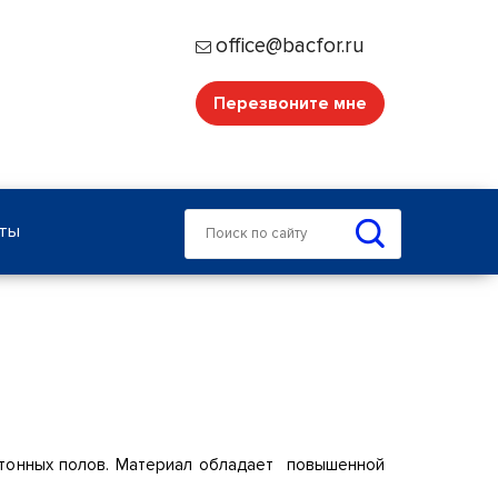
office@bacfor.ru
Перезвоните мне
кты
бетонных полов. Материал обладает повышенной