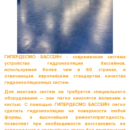
ГИПЕРДЕСМО БАССЕЙН - современная система
устройства гидроизоляции бассейнов,
используемая более чем в 60 странах, и
отвечающая европейским стандартам качества
гидроизоляционных систем.
Для монтажа систем не требуется специального
оборудования – они легко наносятся валиками и
кистью. С помощью ГИПЕРДЕСМО БАССЕЙН легко
сделать гидроизоляцию на поверхности любой
формы, а высочайшая ремонтопригодность,
позволяет при необходимости восстановить ее
повреждения в кратчайшие сроки без привлечения