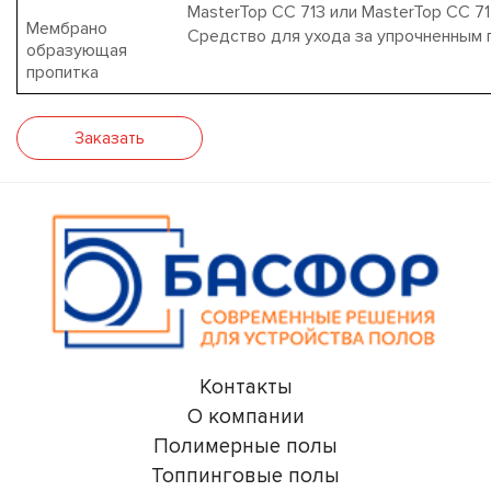
M
as
t
e
rTop
С
C 713
или
M
as
t
e
rTop С
C 7
Мембрано
Средство для ухода за упрочненным
образующая
пропитка
Заказать
Контакты
О компании
Полимерные полы
Топпинговые полы